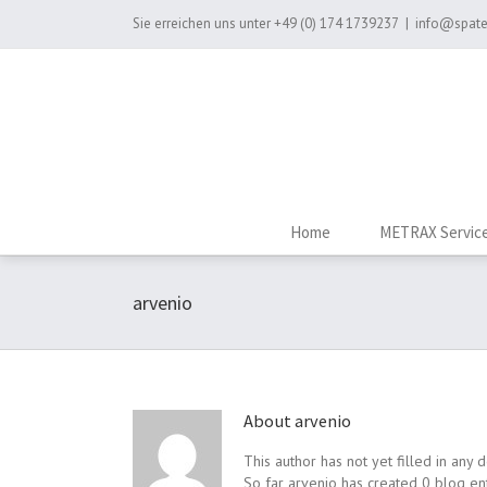
Sie erreichen uns unter
+49 (0) 174 1739237
|
info@spate
Home
METRAX Servic
arvenio
About
arvenio
This author has not yet filled in any d
So far arvenio has created 0 blog ent