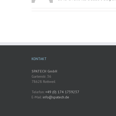
KONTAKT
SPATECH GmbH
Gartenstr. 36
78628 Rottweil
Telefon:
+49 (0) 174 1739237
E-Mail:
@ofni
etaps
ed.hc