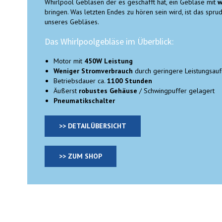
Whirlpool Gebläsen der es geschafft hat, ein Gebläse mit
w
bringen. Was letzten Endes zu hören sein wird, ist das spru
unseres Gebläses.
Das Whirlpoolgebläse im Überblick:
Motor mit
450W Leistung
Weniger Stromverbrauch
durch geringere Leistungsau
Betriebsdauer ca.
1100 Stunden
Äußerst
robustes Gehäuse
/ Schwingpuffer gelagert
Pneumatikschalter
>> DETAILÜBERSICHT
>> ZUM SHOP